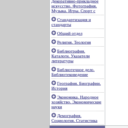
Декоративно-прикладное
искусство. Фотография.
Музыка. Игры. Спорт с
Стандартизация и
стандарты
Общий отдел
Религия. Теология
Библиография.
Каталоги. Указатели
литературы
Библиотечное дело.
Библиотековедение
География. Биографии.
История
Экономика. Народное
хозяйство. Экономические
науки
Демография.
Социология. Статистика