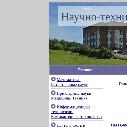
Научно-техн
Главная
Математика.
Глав
Естественные науки
Прикладные науки.
Медицина. Техника
Информационные
технологии.
Компьютерные технологии
Названи
Деятельность и