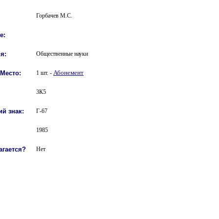
Горбачев М.С.
е:
я:
Общественные науки
Абонемент
 Место:
1 шт. -
3К5
й знак:
Г-67
1985
агается?
Нет