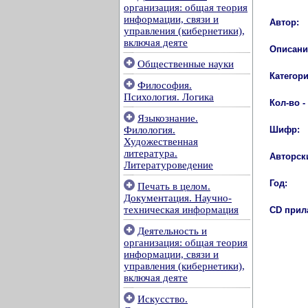
организация: общая теория
информации, связи и
Автор:
управления (кибернетики),
включая деяте
Описани
Общественные науки
Категори
Философия.
Психология. Логика
Кол-во -
Языкознание.
Шифр:
Филология.
Художественная
литература.
Авторски
Литературоведение
Год:
Печать в целом.
Документация. Научно-
техническая информация
CD прил
Деятельность и
организация: общая теория
информации, связи и
управления (кибернетики),
включая деяте
Искусство.